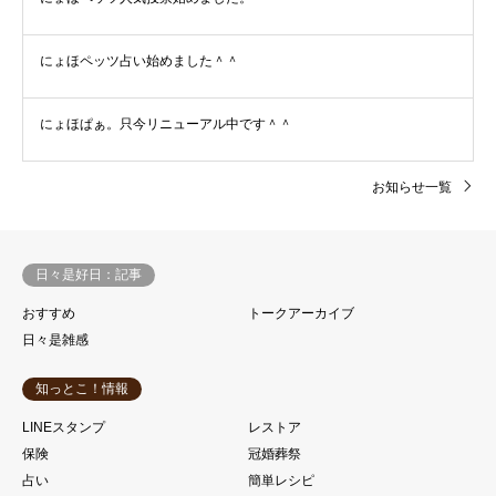
にょほペッツ占い始めました＾＾
にょほぱぁ。只今リニューアル中です＾＾
お知らせ一覧
日々是好日：記事
おすすめ
トークアーカイブ
日々是雑感
知っとこ！情報
LINEスタンプ
レストア
保険
冠婚葬祭
占い
簡単レシピ